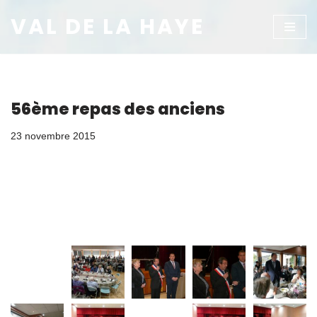
VAL DE LA HAYE
Aller
au
contenu
56ème repas des anciens
23 novembre 2015