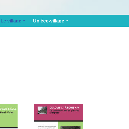
Le village
Un éco-village