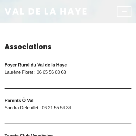
VAL DE LA HAYE
Aller
au
contenu
Associations
Foyer Rural du Val de la Haye
Laurène Floret : 06 65 56 08 68
Parents Ô Val
Sandra Defeuillet : 06 21 55 54 34
Tennis Club Vaudésien