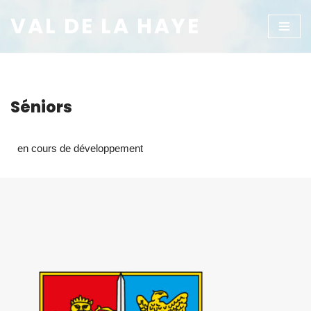
VAL DE LA HAYE
Aller
au
contenu
Séniors
en cours de développement