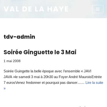
VAL DE LA HAYE
Aller
au
contenu
tdv-admin
Soirée Ginguette le 3 Mai
1 mai 2008
Soirée Guingette la belle époque avec l’ensemble « JAVI
JAVA »le samedi 3 mai à 20h30 au Foyer André MauroisEntrée
7 eurosVenez fredonner et pourquoi pas danser……
Lire la suite
»