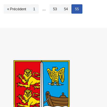
« Précédent
1
…
53
54
55