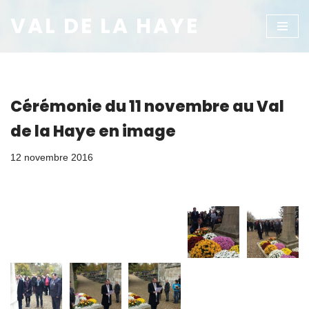
VAL DE LA HAYE
Aller
au
contenu
Cérémonie du 11 novembre au Val
de la Haye en image
12 novembre 2016