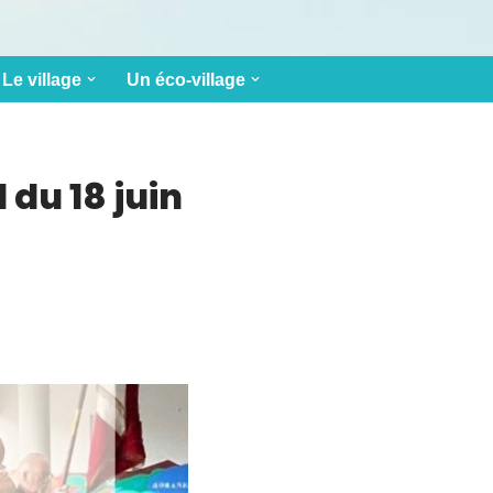
Le village
Un éco-village
du 18 juin