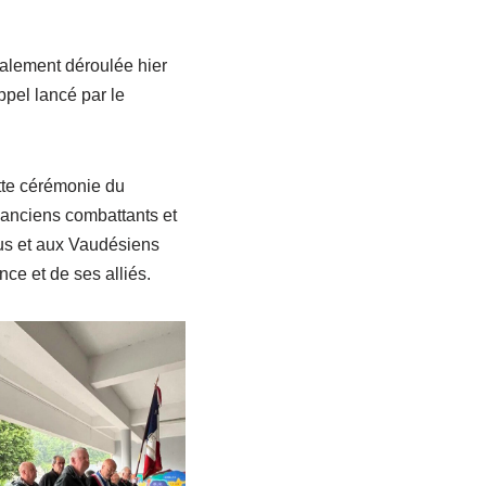
inalement déroulée hier
pel lancé par le
tte cérémonie du
 anciens combattants et
lus et aux Vaudésiens
ce et de ses alliés.