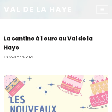
VAL DE LA HAYE
Aller
au
contenu
La cantine à 1 euro au Val de la
Haye
18 novembre 2021