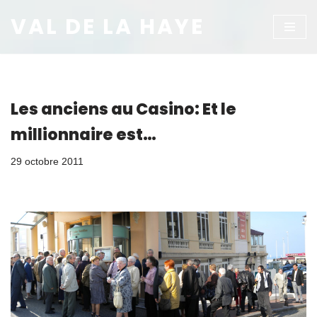
VAL DE LA HAYE
Aller
au
contenu
Les anciens au Casino: Et le
millionnaire est…
29 octobre 2011