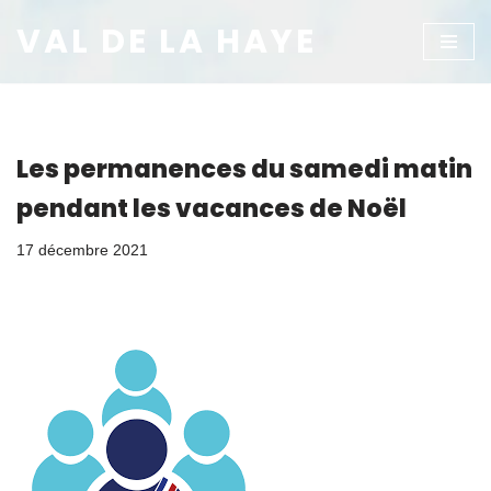
VAL DE LA HAYE
Aller
au
contenu
Les permanences du samedi matin
pendant les vacances de Noël
17 décembre 2021