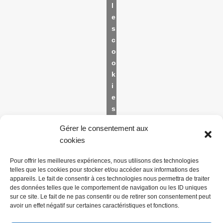
l
e
s
c
o
o
k
i
e
s
m
Gérer le consentement aux
a
cookies
r
k
Pour offrir les meilleures expériences, nous utilisons des technologies
e
telles que les cookies pour stocker et/ou accéder aux informations des
t
appareils. Le fait de consentir à ces technologies nous permettra de traiter
des données telles que le comportement de navigation ou les ID uniques
i
sur ce site. Le fait de ne pas consentir ou de retirer son consentement peut
n
avoir un effet négatif sur certaines caractéristiques et fonctions.
g