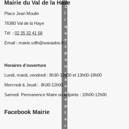
Mairie du Val de la Haye
C
l
Place Jean Moulin
i
76380 Val de la Haye
q
Tél :
02 35 32 41 58
u
e
Email : mairie.vdlh@wanadoo.fr
z
p
o
Horaires d’ouverture
u
r
Lundi, mardi, vendredi : 8h30-12h00 et 13h00-18h00
a
Mercredi & Jeudi : 8h30-12h00
c
c
Samedi Permanence Maire ou Adjoints : 10h00-12h00
e
p
Facebook Mairie
t
e
r