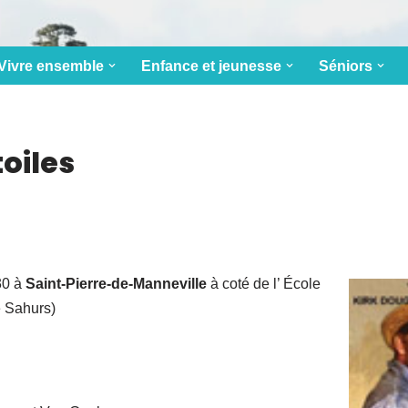
Vivre ensemble
Enfance et jeunesse
Séniors
toiles
30 à
Saint-Pierre-de-Manneville
à coté de l’ École
e Sahurs)