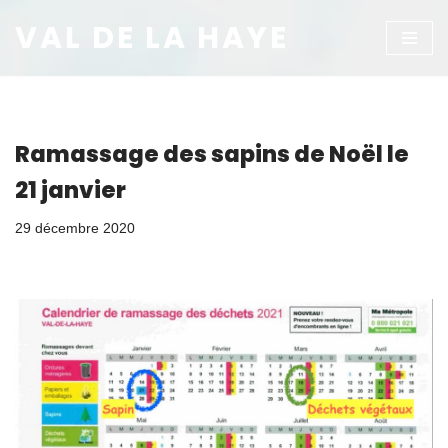
VAL DE LA HAYE
Aller
au
contenu
Ramassage des sapins de Noël le
21 janvier
29 décembre 2020