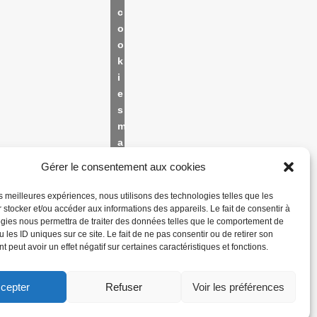
c
o
o
k
i
e
s
m
a
r
Gérer le consentement aux cookies
k
e
les meilleures expériences, nous utilisons des technologies telles que les
t
 stocker et/ou accéder aux informations des appareils. Le fait de consentir à
gies nous permettra de traiter des données telles que le comportement de
i
 les ID uniques sur ce site. Le fait de ne pas consentir ou de retirer son
n
 peut avoir un effet négatif sur certaines caractéristiques et fonctions.
g
e
cepter
Refuser
Voir les préférences
t
a