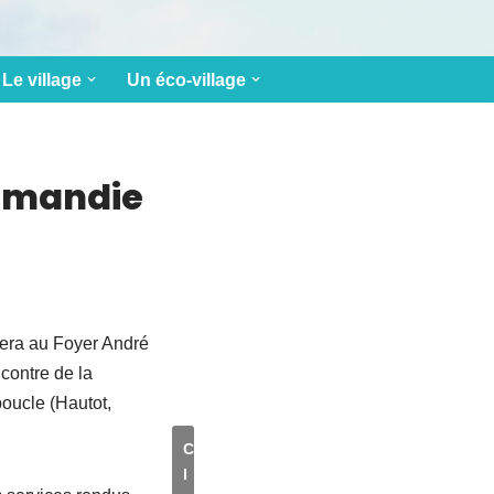
Le village
Un éco-village
ormandie
era au Foyer André
contre de la
oucle (Hautot,
C
l