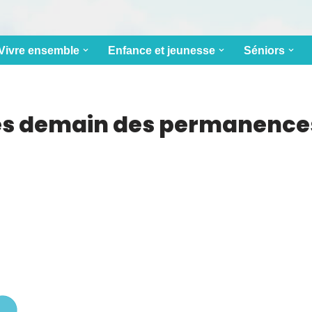
Vivre ensemble
Enfance et jeunesse
Séniors
ès demain des permanence