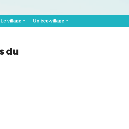
Le village
Un éco-village
s du