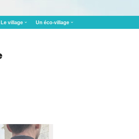
Le village
Un éco-village
e