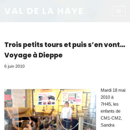
VAL DE LA HAYE
Aller
au
contenu
Trois petits tours et puis s’en vont…
Voyage à Dieppe
6 juin 2010
Mardi 18 mai
2010 à
7H45, les
enfants de
CM1-CM2,
Sandra