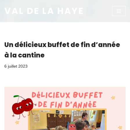
VAL DE LA HAYE
Aller
au
contenu
Un délicieux buffet de fin d’année
à la cantine
6 juillet 2023