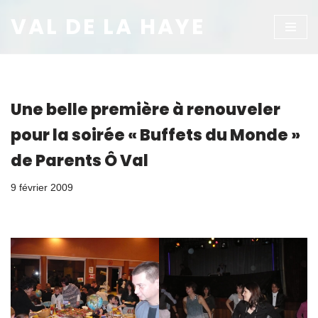
VAL DE LA HAYE
Aller
au
contenu
Une belle première à renouveler
pour la soirée « Buffets du Monde »
de Parents Ô Val
9 février 2009