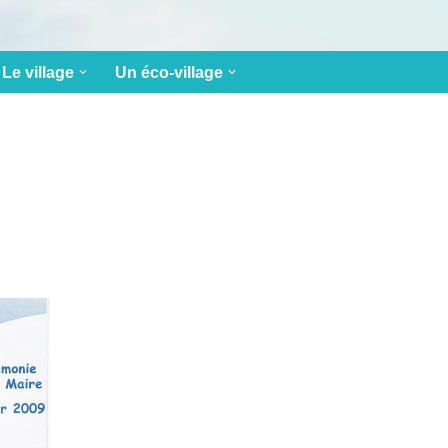
Le village
Un éco-village