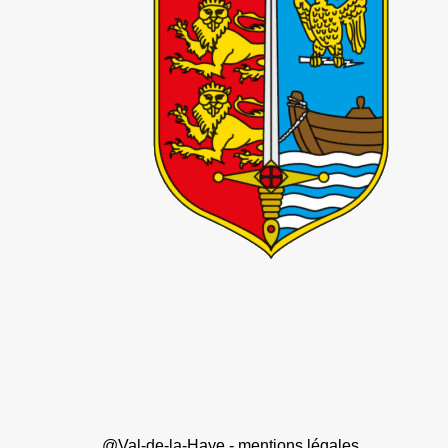
@Val-de-la-Haye -
mentions légales
.