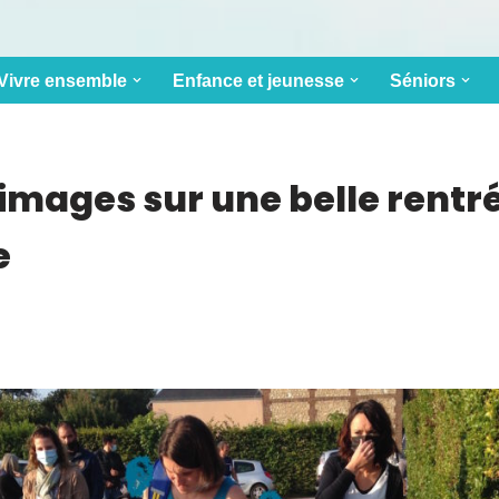
Vivre ensemble
Enfance et jeunesse
Séniors
images sur une belle rentr
e