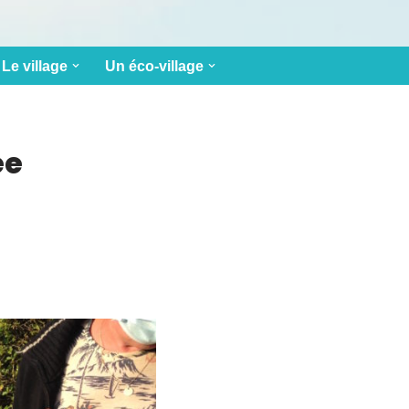
Le village
Un éco-village
ée