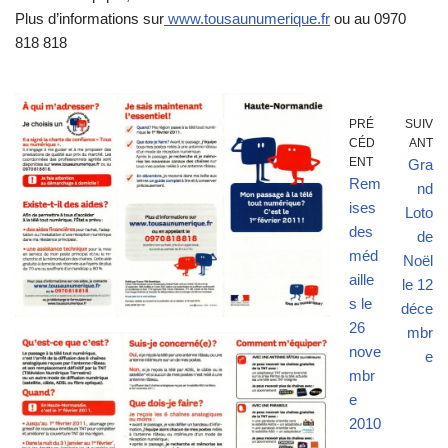
Plus d’informations sur
www.tousaunumerique.fr
ou au 0970
818 818
PRÉ
SUIV
CÉD
ANT
ENT
Gra
Rem
nd
ises
Loto
des
de
méd
Noël
aille
le 12
s le
déce
26
mbr
nove
e
mbr
e
2010