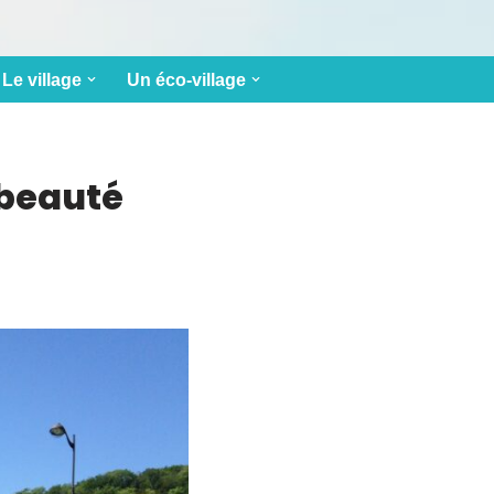
Le village
Un éco-village
 beauté