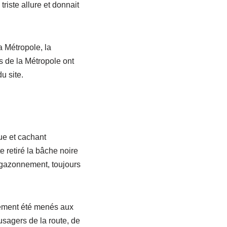
triste allure et donnait
a Métropole, la
s de la Métropole ont
u site.
ue et cachant
 retiré la bâche noire
’engazonnement, toujours
lement été menés aux
usagers de la route, de