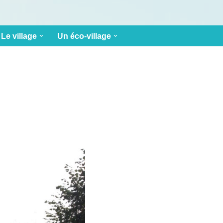
Le village
Un éco-village