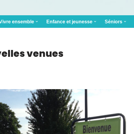
Vivre ensemble
Enfance et jeunesse
Séniors
velles venues